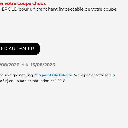
ser votre coupe choux
 HEROLD pour un tranchant impeccable de votre coupe
ER AU PANIER
1/08/2026
et le
13/08/2026
.
 pouvez gagner jusqu'à
6
points de fidélité
. Votre panier totalisera
6
mé(s) en un bon de réduction de
1,20 €
.