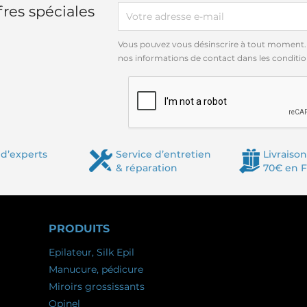
res spéciales
Vous pouvez vous désinscrire à tout moment.
nos informations de contact dans les conditions
d’experts
Service d’entretien
Livraison
& réparation
70€ en 
PRODUITS
Epilateur, Silk Epil
Manucure, pédicure
Miroirs grossissants
Opinel