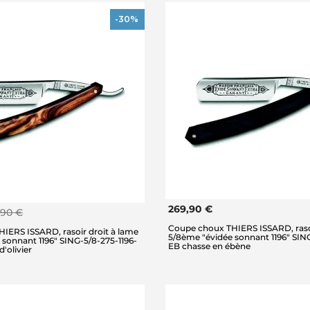
-30%
269,90 €
,90 €
Coupe choux THIERS ISSARD, rasoi
IERS ISSARD, rasoir droit à lame
5/8ème "évidée sonnant 1196" SING
sonnant 1196" SING-5/8-275-1196-
EB chasse en ébène
'olivier