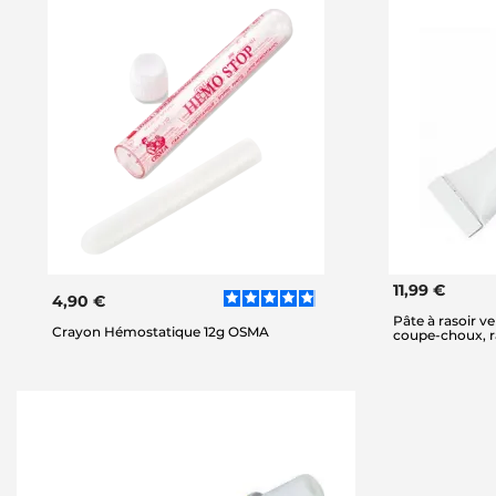
11,99 €
4,90 €
Pâte à rasoir v
Crayon Hémostatique 12g OSMA
coupe-choux, ra