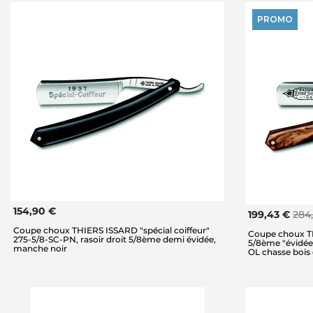
PROMO
154,90 €
199,43 €
284
Coupe choux THIERS ISSARD "spécial coiffeur"
Coupe choux TH
275-5/8-SC-PN, rasoir droit 5/8ème demi évidée,
5/8ème "évidée 
manche noir
OL chasse bois d