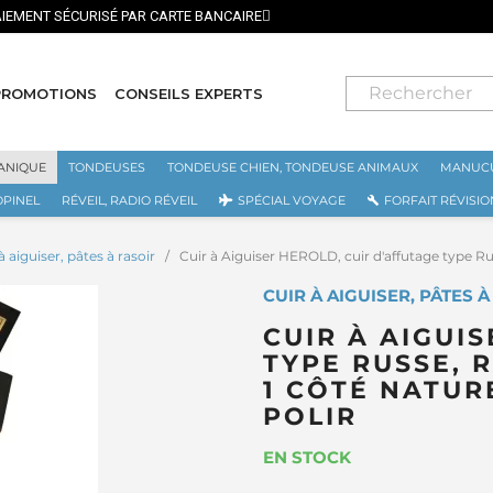
⭐ LIVRAISON GRATUITE EN FRANCE MÉTROPOLITAINE DÈS 70
PROMOTIONS
CONSEILS EXPERTS
ANIQUE
TONDEUSES
TONDEUSE CHIEN, TONDEUSE ANIMAUX
MANUCU
OPINEL
RÉVEIL, RADIO RÉVEIL
SPÉCIAL VOYAGE
FORFAIT RÉVISIO
à aiguiser, pâtes à rasoir
Cuir à Aiguiser HEROLD, cuir d'affutage type Russ
CUIR À AIGUISER, PÂTES 
CUIR À AIGUI
TYPE RUSSE, 
1 CÔTÉ NATUR
POLIR
EN STOCK