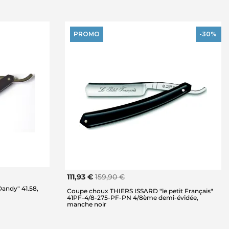
PROMO
-30%
111,93 €
159,90 €
andy" 41.58,
Coupe choux THIERS ISSARD "le petit Français"
41PF-4/8-275-PF-PN 4/8ème demi-évidée,
manche noir