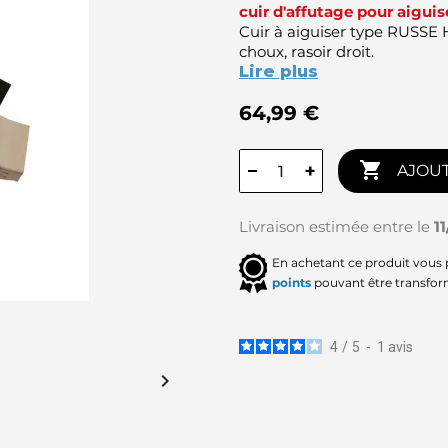
cuir d'affutage pour aigui
Cuir à aiguiser type RUSSE
choux, rasoir droit.
Lire plus
64,99 €

−
+
AJOUT
Livraison estimée entre le
1
En achetant ce produit vous
points
pouvant être transfor
4
/
5
-
1
avis
