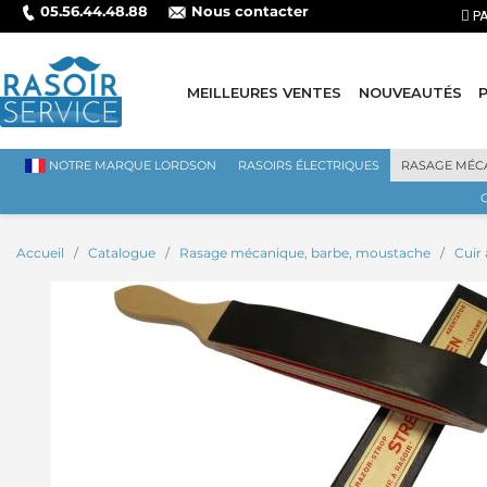
05.56.44.48.88
Nous contacter
MEILLEURES VENTES
NOUVEAUTÉS
NOTRE MARQUE LORDSON
RASOIRS ÉLECTRIQUES
RASAGE MÉC
Accueil
Catalogue
Rasage mécanique, barbe, moustache
Cuir 