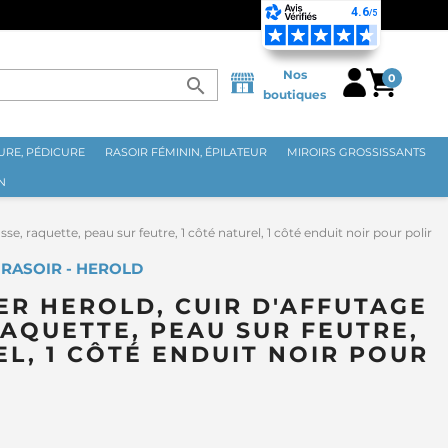
€ ⭐
Nos
0
search
boutiques
RE, PÉDICURE
RASOIR FÉMININ, ÉPILATEUR
MIROIRS GROSSISSANTS
N
e, raquette, peau sur feutre, 1 côté naturel, 1 côté enduit noir pour polir
À RASOIR - HEROLD
SER HEROLD, CUIR D'AFFUTAGE
RAQUETTE, PEAU SUR FEUTRE,
EL, 1 CÔTÉ ENDUIT NOIR POUR