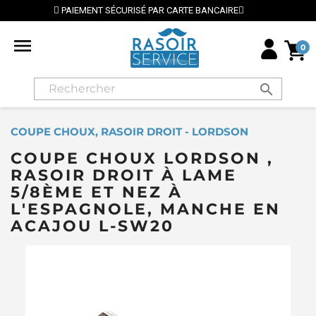
ISÉ PAR CARTE BANCAIRE
⭐ LIVRAISON GRATUITE EN 

0
search
COUPE CHOUX, RASOIR DROIT - LORDSON
COUPE CHOUX LORDSON ,
RASOIR DROIT À LAME
5/8ÈME ET NEZ À
L'ESPAGNOLE, MANCHE EN
ACAJOU L-SW20