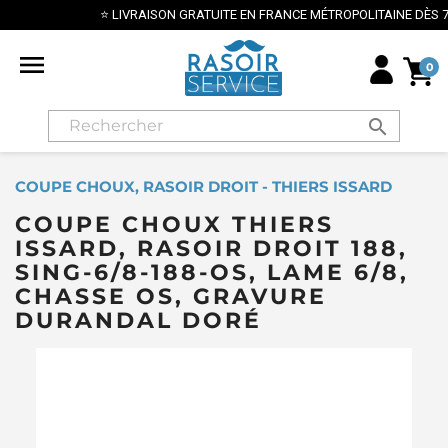
⭐ LIVRAISON GRATUITE EN FRANCE MÉTROPOLITAINE DÈS 70€ ⭐

0
search
COUPE CHOUX, RASOIR DROIT - THIERS ISSARD
COUPE CHOUX THIERS
ISSARD, RASOIR DROIT 188,
SING-6/8-188-OS, LAME 6/8,
CHASSE OS, GRAVURE
DURANDAL DORÉ