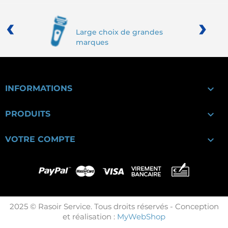
‹
›
Large choix de grandes
marques

INFORMATIONS

PRODUITS

VOTRE COMPTE
2025 © Rasoir Service. Tous droits réservés - Conception
et réalisation :
MyWebShop