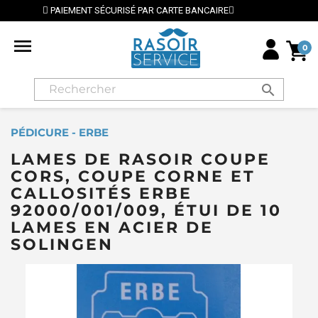
ANCAIRE
⭐ LIVRAISON GRATUITE EN FRANCE MÉTROPOL

0
search
PÉDICURE - ERBE
LAMES DE RASOIR COUPE
CORS, COUPE CORNE ET
CALLOSITÉS ERBE
92000/001/009, ÉTUI DE 10
LAMES EN ACIER DE
SOLINGEN