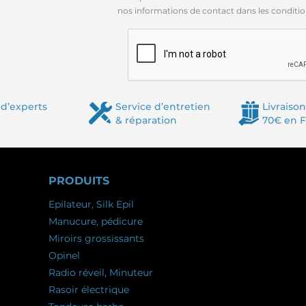
nos informations de contact dans les conditions
d’experts
Service d’entretien
Livraison
& réparation
70€ en 
PRODUITS
Epilateur, Silk Epil
Manucure, pédicure
Miroirs grossissants
Opinel
Radio réveil, Minuteur
Rasoir électrique