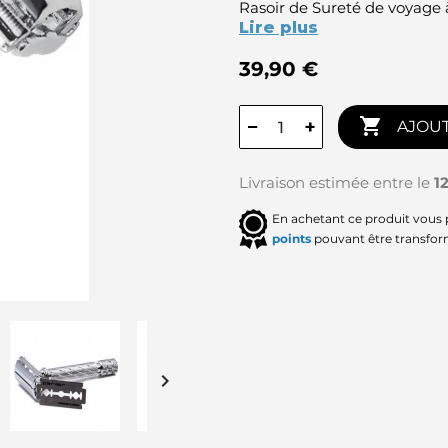
Rasoir de Sureté de voyage 
Lire plus
39,90 €

−
+
AJOUT
Livraison estimée entre le
1
En achetant ce produit vous
points
pouvant être transfor
