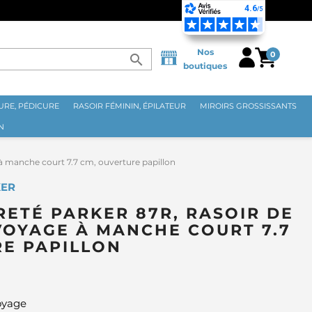
Nos
0
search
boutiques
RE, PÉDICURE
RASOIR FÉMININ, ÉPILATEUR
MIROIRS GROSSISSANTS
N
à manche court 7.7 cm, ouverture papillon
KER
RETÉ PARKER 87R, RASOIR DE
VOYAGE À MANCHE COURT 7.7
RE PAPILLON
voyage