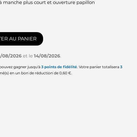
à manche plus court et ouverture papillon
ER AU PANIER
2/08/2026
et le
14/08/2026
.
 pouvez gagner jusqu'à
3
points de fidélité
. Votre panier totalisera
3
mé(s) en un bon de réduction de
0,60 €
.