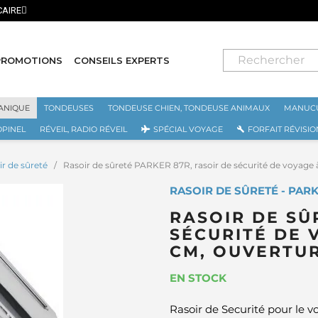
⭐ LIVRAISON GRATUITE EN FRANCE MÉTROPOLITAINE DÈS 70€ ⭐
PROMOTIONS
CONSEILS EXPERTS
ANIQUE
TONDEUSES
TONDEUSE CHIEN, TONDEUSE ANIMAUX
MANUCU
OPINEL
RÉVEIL, RADIO RÉVEIL
SPÉCIAL VOYAGE
FORFAIT RÉVISIO
ir de sûreté
Rasoir de sûreté PARKER 87R, rasoir de sécurité de voyage 
RASOIR DE SÛRETÉ - PAR
RASOIR DE SÛ
SÉCURITÉ DE 
CM, OUVERTU
EN STOCK
Rasoir de Securité pour le 