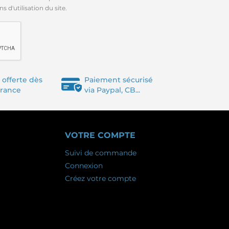
 d'utilisation du site.
 offerte dès
Paiement sécurisé
France
via Paypal, CB...
VOTRE COMPTE
Suivi de commande
Connexion
Créez votre compte