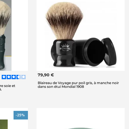
79,90 €
Blaireau de Voyage pur poil gris, à manche noir
e soie et
dans son étui Mondial 1908
A
-25%