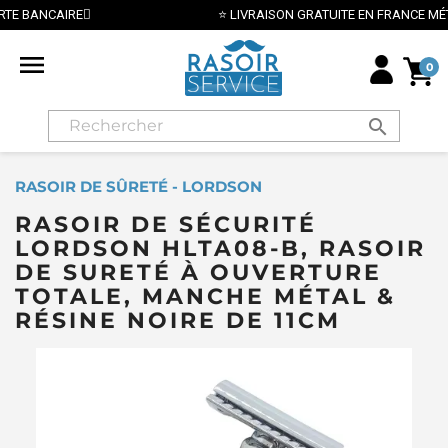
⭐ LIVRAISON GRATUITE EN FRANCE MÉTROPOLITAINE DÈS 70€ ⭐

0
search
RASOIR DE SÛRETÉ - LORDSON
RASOIR DE SÉCURITÉ
LORDSON HLTA08-B, RASOIR
DE SURETÉ À OUVERTURE
TOTALE, MANCHE MÉTAL &
RÉSINE NOIRE DE 11CM