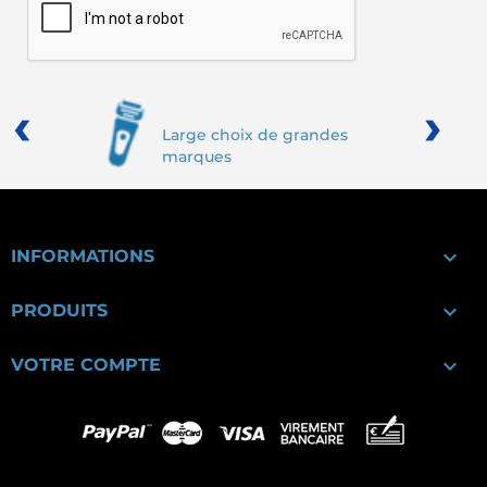
‹
›
Large choix de grandes
marques

INFORMATIONS

PRODUITS

VOTRE COMPTE