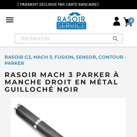
E
⭐ LIVRAISON GRATUITE EN FRANCE MÉTROPOLITAINE

0
search
RASOIR G2, MACH 3, FUSION, SENSOR, CONTOUR -
PARKER
RASOIR MACH 3 PARKER À
MANCHE DROIT EN MÉTAL
GUILLOCHÉ NOIR