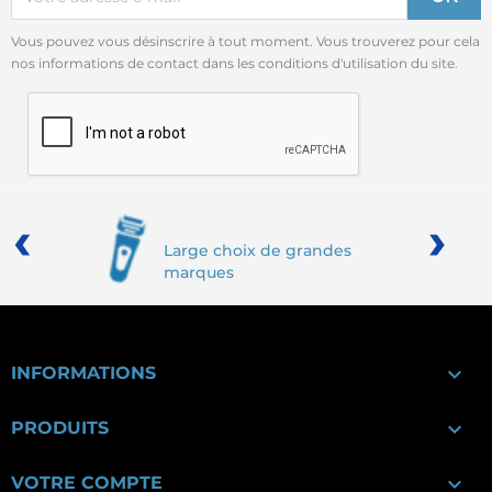
Vous pouvez vous désinscrire à tout moment. Vous trouverez pour cela
nos informations de contact dans les conditions d'utilisation du site.
‹
›
Large choix de grandes
marques

INFORMATIONS

PRODUITS

VOTRE COMPTE