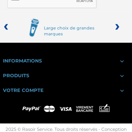
‹
›
Large choix de grandes
marques

INFORMATIONS

PRODUITS

VOTRE COMPTE
2025 © Rasoir Service. Tous droits réservés - Conception