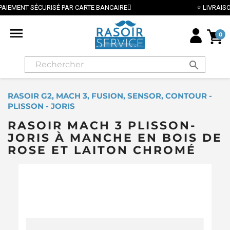
⭐ LIVRAISON GRATUITE EN FRANCE MÉTROPOLITAINE DÈS 70

0
search
RASOIR G2, MACH 3, FUSION, SENSOR, CONTOUR -
PLISSON - JORIS
RASOIR MACH 3 PLISSON-
JORIS À MANCHE EN BOIS DE
ROSE ET LAITON CHROMÉ