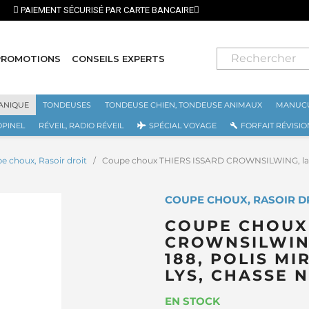
⭐ LIVRAISON GRATUITE EN
PROMOTIONS
CONSEILS EXPERTS
ANIQUE
TONDEUSES
TONDEUSE CHIEN, TONDEUSE ANIMAUX
MANUCU
OPINEL
RÉVEIL, RADIO RÉVEIL
SPÉCIAL VOYAGE
FORFAIT RÉVISIO
e choux, Rasoir droit
Coupe choux THIERS ISSARD CROWNSILWING, lame c
COUPE CHOUX, RASOIR DR
COUPE CHOUX 
CROWNSILWIN
188, POLIS M
LYS, CHASSE 
EN STOCK