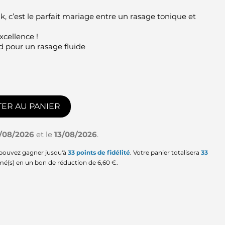
k, c’est le parfait mariage entre un rasage tonique et
xcellence !
nd pour un rasage fluide
ER AU PANIER
1/08/2026
et le
13/08/2026
.
 pouvez gagner jusqu'à
33
points de fidélité
. Votre panier totalisera
33
mé(s) en un bon de réduction de
6,60 €
.