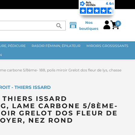
 FRANCE MÉTROPOLITAINE DÈS 70€ ⭐
Nos
0
search
boutiques
RE, PÉDICURE
RASOIR FÉMININ, ÉPILATEUR
MIROIRS GROSSISSANTS
N
arbone 5/8ème- 188, polis miroir Grelot dos fleur de lys, chasse
OIT - THIERS ISSARD
THIERS ISSARD
G, LAME CARBONE 5/8ÈME-
IROIR GRELOT DOS FLEUR DE
NOYER, NEZ ROND