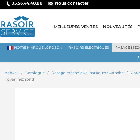
05.56.44.48.88
Nous contacter
MEILLEURES VENTES
NOUVEAUTÉS
NOTRE MARQUE LORDSON
RASOIRS ÉLECTRIQUES
RASAGE MÉC
Accueil
Catalogue
Rasage mécanique, barbe, moustache
Coup
noyer, nez rond