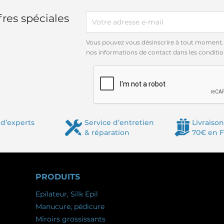
res spéciales
Vous pouvez vous désinscrire à tout moment.
nos informations de contact dans les conditions
d’experts
Service d’entretien
Livraison
& réparation
70€ en 
PRODUITS
Epilateur, Silk Epil
Manucure, pédicure
Miroirs grossissants