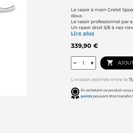
Le rasoir à main Grelot Spoa
doux.
Le rasoir professionnel par e
Un rasoir droit 5/8 à nez ro
Lire plus
339,90 €

−
+
AJOUT
Livraison estimée entre le
1
En achetant ce produit vous
points
pouvant être transfor