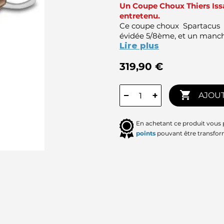
Un Coupe Choux Thiers Issar
entretenu.
Ce coupe choux Spartacus de 
évidée 5/8ème, et un manch
Lire plus
319,90 €

−
+
AJOUT
En achetant ce produit vous
points
pouvant être transfor