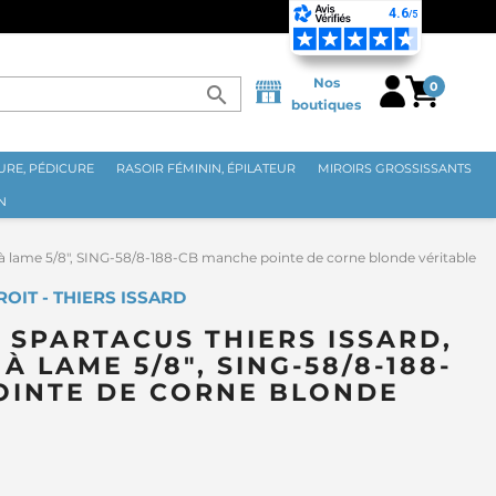
OLITAINE DÈS 70€ ⭐
Nos
0
search
boutiques
RE, PÉDICURE
RASOIR FÉMININ, ÉPILATEUR
MIROIRS GROSSISSANTS
N
t à lame 5/8", SING-58/8-188-CB manche pointe de corne blonde véritable
OIT - THIERS ISSARD
SPARTACUS THIERS ISSARD,
À LAME 5/8", SING-58/8-188-
OINTE DE CORNE BLONDE