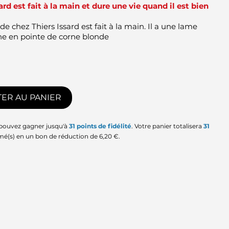
d est fait à la main et dure une vie quand il est bien
chez Thiers Issard est fait à la main. Il a une lame
e en pointe de corne blonde
ER AU PANIER
 pouvez gagner jusqu'à
31
points de fidélité
. Votre panier totalisera
31
mé(s) en un bon de réduction de
6,20 €
.