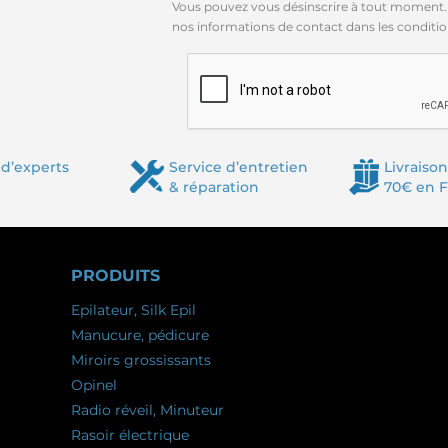
Vous pouvez vous désinscrire à tout moment.
nos informations de contact dans les conditions
d’experts
Service d’entretien
Livraison
& réparation
70€ en 
PRODUITS
Epilateur, Silk Epil
Manucure, pédicure
Miroirs grossissants
Opinel
Radio réveil, Minuteur
Rasoir électrique