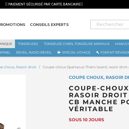
⭐ LIVRAISON GRATUITE EN FRANCE MÉTROP
PROMOTIONS
CONSEILS EXPERTS
ANIQUE
TONDEUSES
TONDEUSE CHIEN, TONDEUSE ANIMAUX
MANUCU
OPINEL
RÉVEIL, RADIO RÉVEIL
SPÉCIAL VOYAGE
FORFAIT RÉVISIO
e choux, Rasoir droit
Coupe-choux Spartacus Thiers Issard, rasoir droi
COUPE CHOUX, RASOIR DR
COUPE-CHOUX 
RASOIR DROIT 
CB MANCHE P
VÉRITABLE
SOUS 10 JOURS