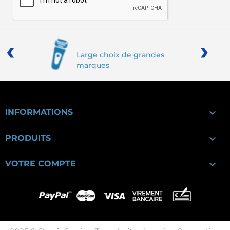
‹
›
Large choix de grandes
marques

INFORMATIONS

PRODUITS

VOTRE COMPTE