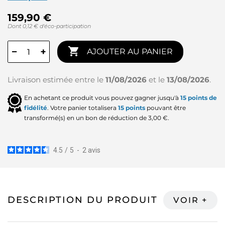
159,90 €
Dont 0,12 € d'éco-participation

−
+
AJOUTER AU PANIER
Livraison estimée entre le
11/08/2026
et le
13/08/2026
.
En achetant ce produit vous pouvez gagner jusqu'à
15
points de
fidélité
. Votre panier totalisera
15
points
pouvant être
transformé(s) en un bon de réduction de
3,00 €
.
4.5
/
5
-
2
avis
DESCRIPTION DU PRODUIT