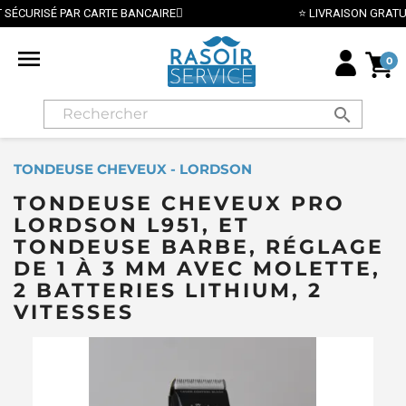
⭐ LIVRAISON GRATUITE EN FRANCE MÉTROPOLITAINE DÈS 70€ ⭐

0
search
TONDEUSE CHEVEUX - LORDSON
TONDEUSE CHEVEUX PRO
LORDSON L951, ET
TONDEUSE BARBE, RÉGLAGE
DE 1 À 3 MM AVEC MOLETTE,
2 BATTERIES LITHIUM, 2
VITESSES