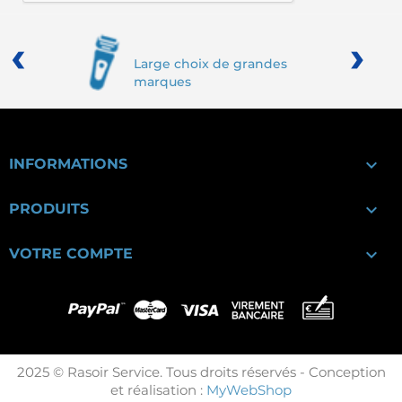
‹
›
Large choix de grandes
marques

INFORMATIONS

PRODUITS

VOTRE COMPTE
2025 © Rasoir Service. Tous droits réservés - Conception
et réalisation :
MyWebShop