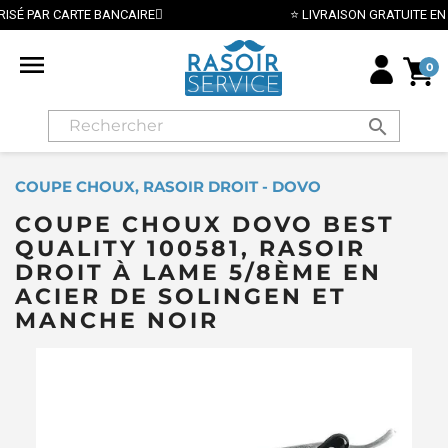
⭐ LIVRAISON GRATUITE EN FRANCE MÉTROPOLITAINE DÈS 70€ ⭐

0
search
COUPE CHOUX, RASOIR DROIT - DOVO
COUPE CHOUX DOVO BEST
QUALITY 100581, RASOIR
DROIT À LAME 5/8ÈME EN
ACIER DE SOLINGEN ET
MANCHE NOIR