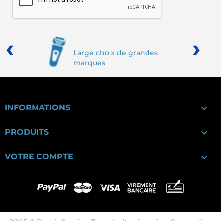
‹
›
Large choix de grandes
marques

INFORMATIONS

PRODUITS

VOTRE COMPTE