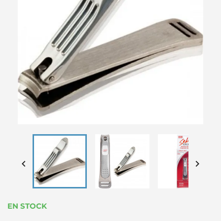


EN STOCK