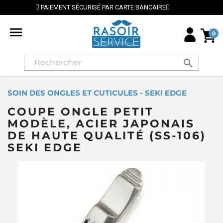
ARTE BANCAIRE
⭐ LIVRAISON GRATUITE EN FRANCE M

0
search
SOIN DES ONGLES ET CUTICULES - SEKI EDGE
COUPE ONGLE PETIT
MODÈLE, ACIER JAPONAIS
DE HAUTE QUALITÉ (SS-106)
SEKI EDGE