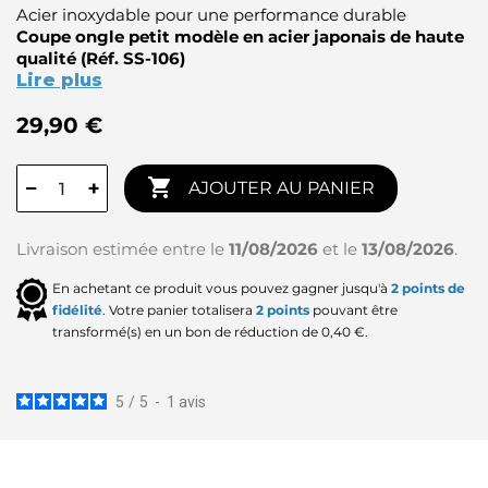
Acier inoxydable pour une performance durable
Coupe ongle petit modèle en acier japonais de haute
qualité (Réf. SS-106)
Lire plus
29,90 €

−
+
AJOUTER AU PANIER
Livraison estimée entre le
11/08/2026
et le
13/08/2026
.
En achetant ce produit vous pouvez gagner jusqu'à
2
points de
fidélité
. Votre panier totalisera
2
points
pouvant être
transformé(s) en un bon de réduction de
0,40 €
.
5
/
5
-
1
avis